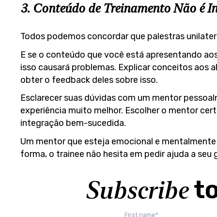
3. Conteúdo de Treinamento Não é In
Todos podemos concordar que palestras unilate
E se o conteúdo que você está apresentando aos
isso causará problemas. Explicar conceitos aos 
obter o feedback deles sobre isso.
Esclarecer suas dúvidas com um mentor pessoalm
experiência muito melhor. Escolher o mentor cer
integração bem-sucedida.
Um mentor que esteja emocional e mentalmente d
forma, o trainee não hesita em pedir ajuda a seu 
S
u
b
s
c
r
i
b
e
t
First name
*