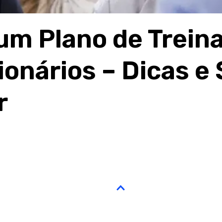
um Plano de Trei
onários – Dicas e 
r